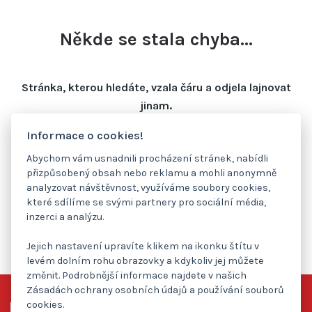
Někde se stala chyba...
Stránka, kterou hledáte, vzala čáru a odjela lajnovat
jinam.
Informace o cookies!
Zkontrolujte prosím zadanou adresu nebo se vraťte na
hlavní stránku.
Abychom vám usnadnili procházení stránek, nabídli
přizpůsobený obsah nebo reklamu a mohli anonymně
analyzovat návštěvnost, využíváme soubory cookies,
které sdílíme se svými partnery pro sociální média,
Domovská stránka
inzerci a analýzu.
Jejich nastavení upravíte klikem na ikonku štítu v
levém dolním rohu obrazovky a kdykoliv jej můžete
změnit. Podrobnější informace najdete v našich
Zásadách ochrany osobních údajů a používání souborů
cookies.