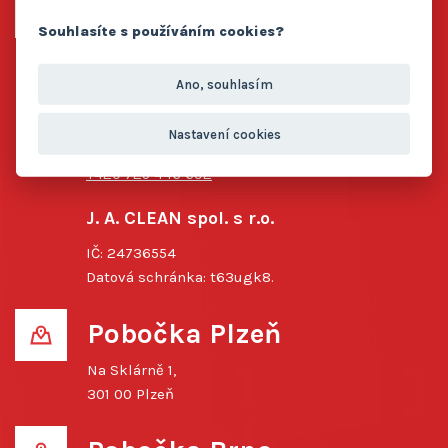
Centrála Vlašim
Souhlasíte s používáním cookies?
Pavlovice 88,
258 01 Pavlovice
Ano, souhlasím
Rychlý kontakt
Nastavení cookies
info@jaclean.cz
+420 725 446 692
J. A. CLEAN spol. s r.o.
IČ: 24736554
Datová schránka: t63ugk8.
Pobočka Plzeň
Na Sklárně 1,
301 00 Plzeň