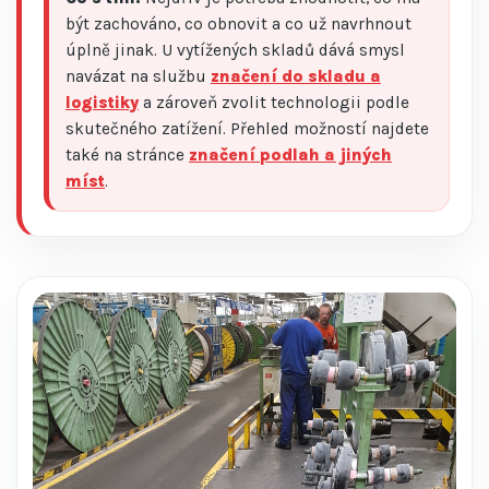
být zachováno, co obnovit a co už navrhnout
úplně jinak. U vytížených skladů dává smysl
navázat na službu
značení do skladu a
logistiky
a zároveň zvolit technologii podle
skutečného zatížení. Přehled možností najdete
také na stránce
značení podlah a jiných
míst
.