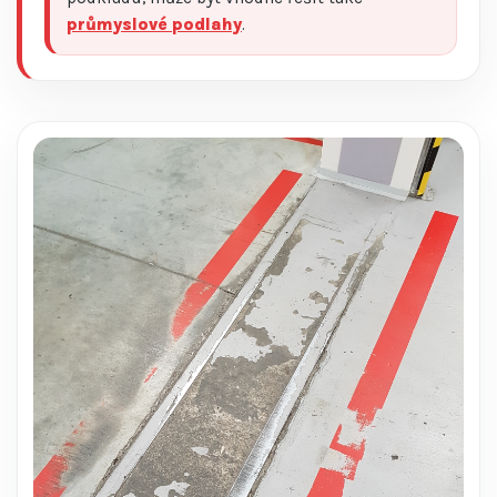
průmyslové podlahy
.