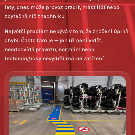
lety, dnes může provoz brzdit, mást lidi nebo
zbytečně ničit techniku.
Největší problém nebývá v tom, že značení úplně
chybí. Často tam je — jen už není vidět,
neodpovídá provozu, normám nebo
technologicky nevydrží reálné zatížení.