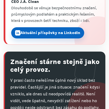
CEO J.A. Clean
Dlouhodobě se věnuje bezpečnostnímu značení,
průmyslovým podlahám a praktickým řešením,
která v provozech šetří techniku, zboží i lidi.
Aktuální příspěvky na LinkedIn
in
Značení stárne stejně jako
celý provoz.
V praxi často neřešíme úplně nový sklad bez
pravidel. Častější je jiná situace: značení kdysi
vzniklo, ale dnes už neodpovídá realitě. Není
vidět, vede špatně, nevydrží zatížení nebo ho
později nejde odstranit bez zásahu do podlahy.