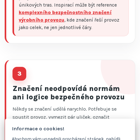
únikových tras. Inspirací může být reference
komplexního bezpečnostního značení
výrobního provozu
, kde značení řeší provoz
jako celek, ne jen jednotlivé čáry.
3
Značení neodpovídá normám
ani logice bezpečného provozu
Někdy se značení udělá narychlo. Potřebuje se
spustit provoz, vymezit pár uliček, označit
přechody a vyřešit kontrolu. Jenže po čase se
Informace o cookies!
ukáže, že šířky uliček nejsou vhodné, barvy jsou
Abychom vám usnadnili procházení stránek, nabídli