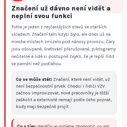
Značení už dávno není vidět a
neplní svou funkci
Tohle je jeden z nejčastějších stavů ve starších
skladech. Značení tam kdysi bylo, ale dnes už na
mnoha místech zmizelo pod nánosy provozu. Čáry
jsou ošoupané, šrafování přerušované, piktogramy
nečitelné a lidé si postupně zvykli, že je lepší řídit
se pamětí než podlahou.
Co se může stát:
Značení, které není vidět, už
není bezpečnostní prvek. Chodci i řidiči VZV
začnou improvizovat, nové pracovníky je těžší
zaškolit a externisté nemají podle čeho poznat,
kudy mají bezpečně projít.
Co s tím:
Nejdřív je potřeba zhodnotit, co má