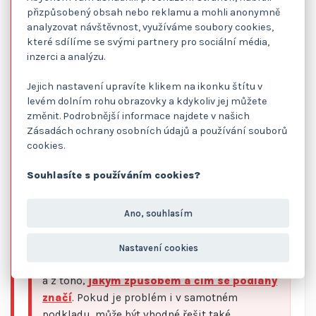
zvolené nejednotně, bezpečnostní zóny nejsou
přizpůsobený obsah nebo reklamu a mohli anonymně
čitelné a celý systém nepomáhá ani
analyzovat návštěvnost, využíváme soubory cookies,
zaměstnancům, ani návštěvám.
které sdílíme se svými partnery pro sociální média,
inzerci a analýzu.
Co se může stát:
Značení pak sice na pohled
Jejich nastavení upravíte klikem na ikonku štítu v
existuje, ale při auditu, interní kontrole nebo
levém dolním rohu obrazovky a kdykoliv jej můžete
reálném incidentu neobstojí. Provoz navíc
změnit. Podrobnější informace najdete v našich
působí nepřehledně a lidé se v něm zbytečně
Zásadách ochrany osobních údajů a používání souborů
cookies.
rozhodují podle odhadu.
Souhlasíte s používáním cookies?
Co s tím:
Dobré značení musí řešit šířky tras,
barevnost, význam jednotlivých zón,
Ano, souhlasím
piktogramy, návaznost na požární a únikové
cesty i skutečný pohyb techniky. J.A. Clean při
Nastavení cookies
návrhu vychází z praxe průmyslových provozů
a z toho,
jakým způsobem a čím se podlahy
značí
. Pokud je problém i v samotném
podkladu, může být vhodné řešit také