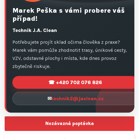
Marek Peška s vámi probere váš
případ!
Technik J.A. Clean
Potřebujete projít sklad očima člověka z praxe?
Marek vám pomůže zhodnotit trasy, únikové cesty,
VZV, odstavné plochy i místa, kde dnes provoz
zbytečně riskuje.
☎ +420 702 076 826
✉
technik2@jaclean.cz
Nezávazná poptávka