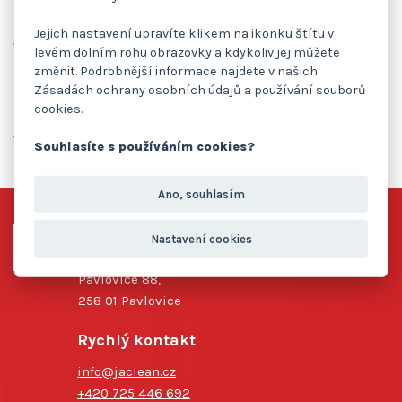
Na Vaši návštěvu se budeme těšit
v hale 4
,
na stánku č.
B64
.
Jejich nastavení upravíte klikem na ikonku štítu v
V případě zájmu o
VOLNOU VSTUPENKU
nás prosím
levém dolním rohu obrazovky a kdykoliv jej můžete
kontaktujte na e-mailové adrese
info@jaclean.cz
změnit. Podrobnější informace najdete v našich
Zásadách ochrany osobních údajů a používání souborů
cookies.
Tým JAClean
Souhlasíte s používáním cookies?
Ano, souhlasím
Centrála Vlašim
Nastavení cookies
Pavlovice 88,
258 01 Pavlovice
Rychlý kontakt
info@jaclean.cz
+420 725 446 692