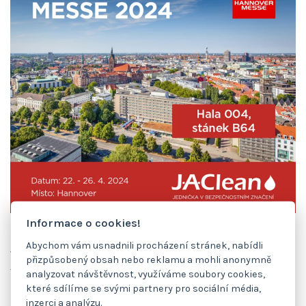
Informace o cookies!
Rádi bychom Vás pozvali na Mezinárodní strojírenský
Abychom vám usnadnili procházení stránek, nabídli
veletrh
HANNOVER MESSE 2024
, který se uskuteční v
přizpůsobený obsah nebo reklamu a mohli anonymně
termínu
22
. 4. - 26. 4. 2023
v Hannoveru.
analyzovat návštěvnost, využíváme soubory cookies,
které sdílíme se svými partnery pro sociální média,
inzerci a analýzu.