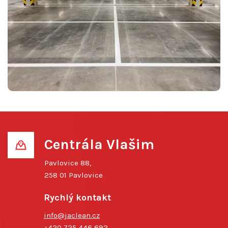
Centrála Vlašim
Pavlovice 88,
258 01 Pavlovice
Rychlý kontakt
info@jaclean.cz
+420 725 446 692