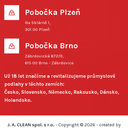
Pobočka Plzeň
Na Sklárně 1,
301 00 Plzeň
Pobočka Brno
Zábrdovická 872/9,
615 00 Brno - Zábrdovice
Už 18 let značíme a revitalizujeme průmyslové
podlahy v těchto zemích:
Česko, Slovensko, Německo, Rakousko, Dánsko,
Holandsko.
J. A. CLEAN spol. s r.o.
- Copyright ©
2026 - created by