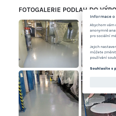
FOTOGALERIE PODLAH DO VÝR
Informace o
Abychom vám us
anonymně analy
pro sociální mé
Jejich nastaven
můžete změnit.
používání soub
Souhlasíte s 