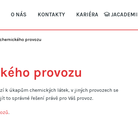
O NÁS
KONTAKTY
KARIÉRA
JACADEMI
 chemického provozu
ckého provozu
zí k úkapům chemických látek, v jiných provozech se
t to správné řešení právě pro Váš provoz.
vozů
.