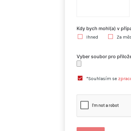
Kdy bych mohl(a) v pří
Ihned
Za měs
Vyber soubor pro přilože
*Souhlasím se
zprac
Odeslat