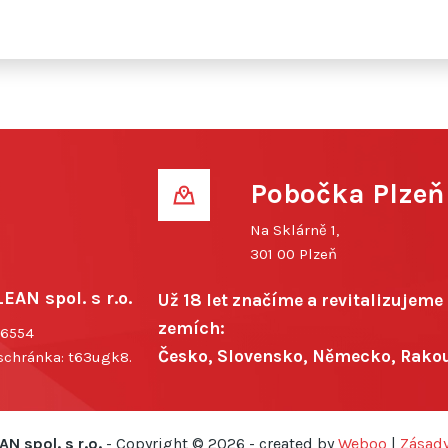
Pobočka Plzeň
Na Sklárně 1,
301 00 Plzeň
LEAN spol. s r.o.
Už 18 let značíme a revitalizujem
zemích:
36554
Česko, Slovensko, Německo, Rako
schránka: t63ugk8.
AN spol. s r.o.
- Copyright ©
2026 - created by
Weboo
|
Zásady