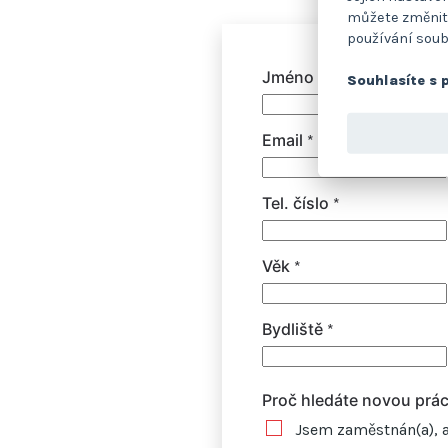
můžete změnit.
používání soub
Jméno a příjmení
*
Souhlasíte s 
Email
*
Tel. číslo
*
Věk
*
Bydliště
*
Proč hledáte novou prá
Jsem zaměstnán(a), a