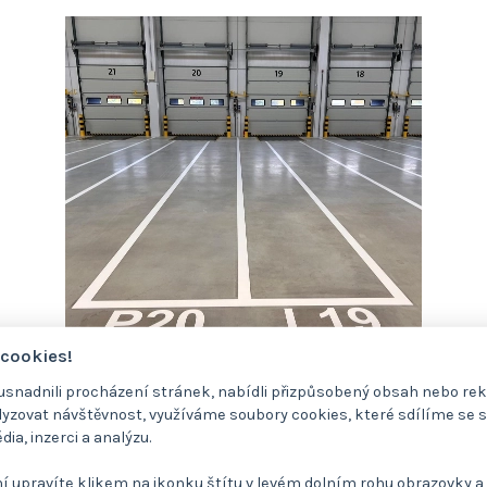
 cookies!
nadnili procházení stránek, nabídli přizpůsobený obsah nebo re
zovat návštěvnost, využíváme soubory cookies, které sdílíme se 
dia, inzerci a analýzu.
ník (3 minuty) a my se vám nejpozd
í upravíte klikem na ikonku štítu v levém dolním rohu obrazovky a 