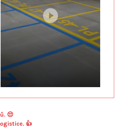
ů. 😔
logistice.
👍