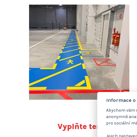
Informace o
Abychom vám us
anonymně analy
pro sociální mé
Vyplňte tento dotaz
Jejich nastaven