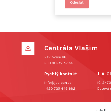
Centrála Vlašim
Pavlovice 88,
258 01 Pavlovice
Rychlý kontakt
J. A. C
info@jaclean.cz
IČ: 247
+420 725 446 692
Datová 
J. A. CLE