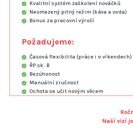
Kvalitní systém zaškolení nováčků
Neomezený pitný režim (káva a voda)
Bonus za pracovní výročí
Požadujeme:
Časová flexibilita (práce i o víkendech)
ŘP sk. B
Bezúhonost
Manuální zručnost
Ochota se učit novým věcem
Ročn
Naší vizí j