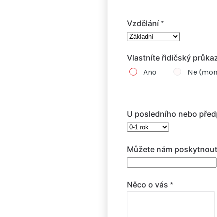
Vzdělání
*
Vlastníte řidičský průka
Ano
Ne (mom
U posledního nebo před
Můžete nám poskytnout 
Něco o vás
*