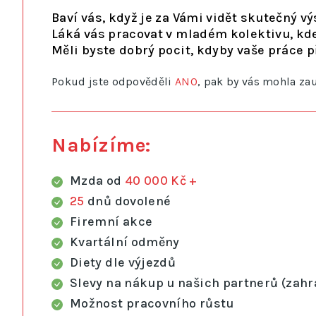
Baví vás, když je za Vámi vidět skutečný v
Láká vás pracovat v mladém kolektivu, kde
Měli byste dobrý pocit, kdyby vaše práce p
Pokud jste odpověděli
ANO
, pak by vás mohla za
Nabízíme:
Mzda od
40 000 Kč +
25
dnů dovolené
Firemní akce
Kvartální odměny
Diety dle výjezdů
Slevy na nákup u našich partnerů (zahra
Možnost pracovního růstu