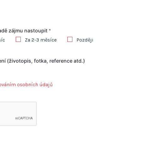
padě zájmu nastoupit
*
íc
Za 2-3 měsíce
Později
ní (životopis, fotka, reference atd.)
ováním osobních údajů