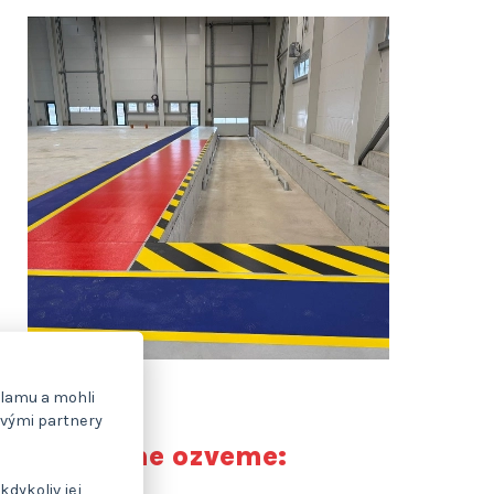
klamu a mohli
svými partnery
ěji do týdne ozveme:
kdykoliv jej