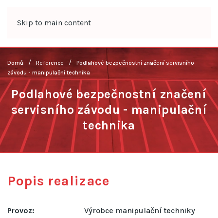
Skip to main content
Domů
Reference
Podlahové bezpečnostní značení servisního
závodu - manipulační technika
Podlahové bezpečnostní značení
servisního závodu - manipulační
technika
Popis realizace
Provoz:
Výrobce manipulační techniky