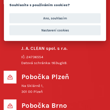
Souhlasíte s používáním cookies?
Pavlovice 88,
258 01 Pavlovice
Ano, souhlasím
Rychlý kontakt
Nastavení cookies
info@jaclean.cz
+420 725 446 692
J. A. CLEAN spol. s r.o.
IČ: 24736554
Datová schránka: t63ugk8.
Pobočka Plzeň
Na Sklárně 1,
301 00 Plzeň
Pobočka Brno